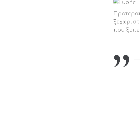
Προτεραι
ξεχωριστ
που ξεπε