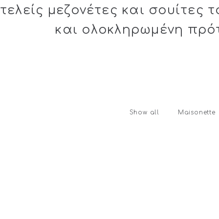
τελείς
μεζονέτες
και σουίτες τ
και ολοκληρωμένη πρό
Show all
Maisonette
R SUITE ΜΕ
JUNIOR SUITE
Η ΘΕΑ ΣΤΗ