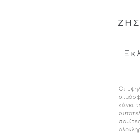
ΖΗΣ
Εκ
Οι υψη
ατμόσφ
κάνει τ
αυτοτελ
σουίτες
ολοκλη