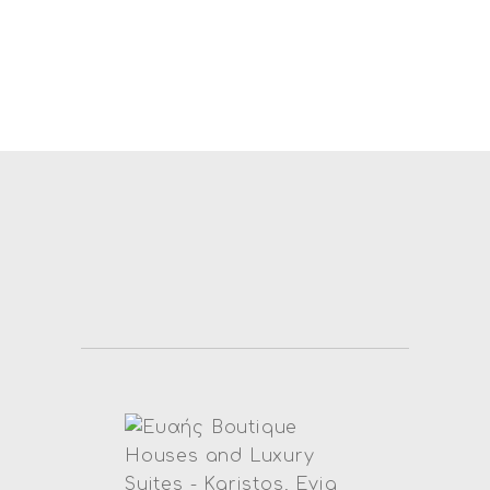
καταπράσινη πλευρά της νότιας
Εύβοιας.