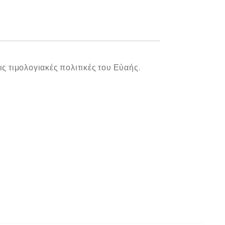
απλό
πολυτ
φιλοξ
Ετοιμ
που 
ς τιμολογιακές πολιτικές του Εὐαής.
μια ζ